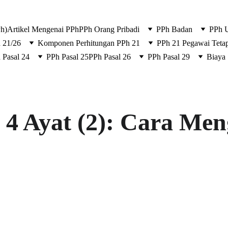
Ph)
Artikel Mengenai PPh
PPh Orang Pribadi
PPh Badan
PPh
 21/26
Komponen Perhitungan PPh 21
PPh 21 Pegawai Teta
 Pasal 24
PPh Pasal 25
PPh Pasal 26
PPh Pasal 29
Biaya
 4 Ayat (2): Cara Me