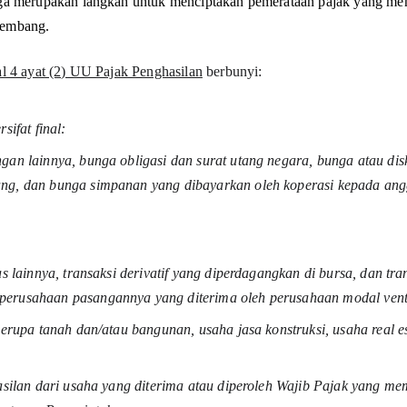
juga merupakan langkah untuk menciptakan pemerataan pajak yang me
kembang.
al 4 ayat (2) UU Pajak Penghasilan
 berbunyi: 
sifat final:
gan lainnya, bunga obligasi dan surat utang negara, bunga atau dis
ng, dan bunga simpanan yang dibayarkan oleh koperasi kepada ang
s lainnya, transaksi derivatif yang diperdagangkan di bursa, dan tra
perusahaan pasangannya yang diterima oleh perusahaan modal ven
berupa tanah dan/atau bangunan, usaha jasa konstruksi, usaha real e
asilan dari usaha yang diterima atau diperoleh Wajib Pajak yang mem