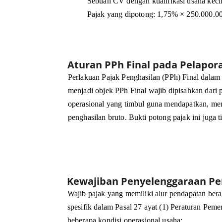
Sebuah CV dengan kualifikasi usaha keci
Pajak yang dipotong: 1,75% × 250.000.0
Aturan PPh Final pada Pelapo
Perlakuan Pajak Penghasilan (PPh) Final dala
menjadi objek PPh Final wajib dipisahkan dari 
operasional yang timbul guna mendapatkan, men
penghasilan bruto. Bukti potong pajak ini juga 
Kewajiban Penyelenggaraan P
Wajib pajak yang memiliki alur pendapatan ber
spesifik dalam Pasal 27 ayat (1) Peraturan Pe
beberapa kondisi operasional usaha: