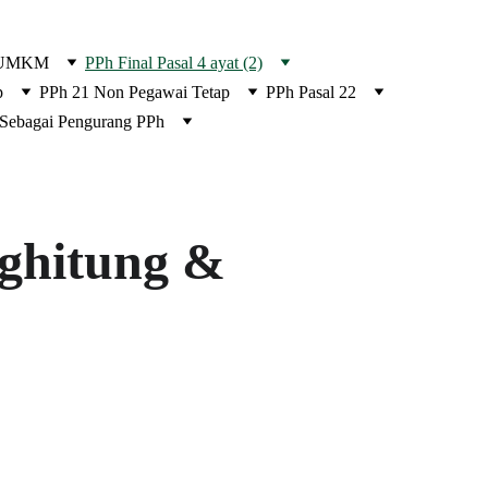
 UMKM
PPh Final Pasal 4 ayat (2)
p
PPh 21 Non Pegawai Tetap
PPh Pasal 22
 Sebagai Pengurang PPh
nghitung & 