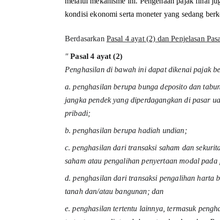
melalui mekanisme ini. Pengenaan pajak final 
kondisi ekonomi serta moneter yang sedang ber
Berdasarkan 
Pasal 4 ayat (2) dan Penjelasan Pas
" 
Pasal 4 ayat (2)
Penghasilan di bawah ini dapat dikenai pajak ber
a. penghasilan berupa bunga deposito dan tabun
jangka pendek yang diperdagangkan di pasar ua
pribadi;
b. penghasilan berupa hadiah undian;
c. penghasilan dari transaksi saham dan sekurita
saham atau pengalihan penyertaan modal pada 
d. penghasilan dari transaksi pengalihan harta 
tanah dan/atau bangunan; dan
e. penghasilan tertentu lainnya, termasuk pengh