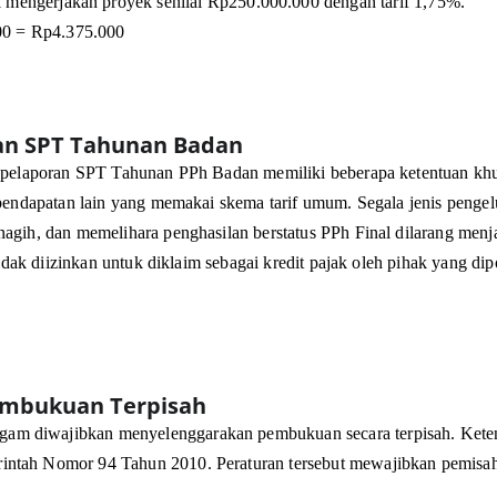
l mengerjakan proyek senilai Rp250.000.000 dengan tarif 1,75%.
00 = Rp4.375.000
ran SPT Tahunan Badan
m pelaporan SPT Tahunan PPh Badan memiliki beberapa ketentuan khu
pendapatan lain yang memakai skema tarif umum. Segala jenis pengelu
agih, dan memelihara penghasilan berstatus PPh Final dilarang menj
tidak diizinkan untuk diklaim sebagai kredit pajak oleh pihak yang di
embukuan Terpisah
agam diwajibkan menyelenggarakan pembukuan secara terpisah. Ketent
merintah Nomor 94 Tahun 2010. Peraturan tersebut mewajibkan pemis