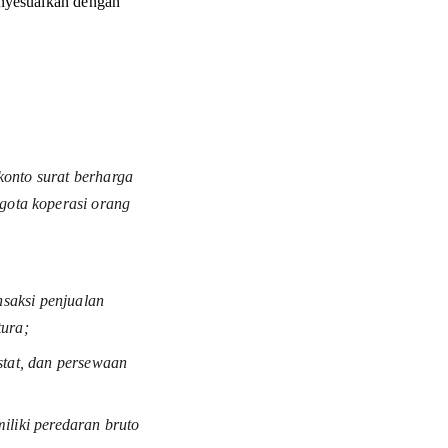
nyesuaikan dengan 
konto surat berharga 
gota koperasi orang 
nsaksi penjualan 
tura;
stat, dan persewaan 
iliki peredaran bruto 