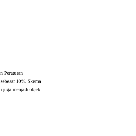
n Peraturan 
k sebesar 10%. Skema 
di juga menjadi objek 